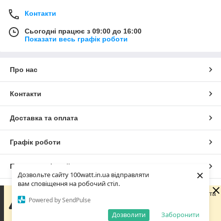
Контакти
Сьогодні працює з 09:00 до 16:00
Показати весь графік роботи
Про нас
Контакти
Доставка та оплата
Графік роботи
Повна версія сайту
×
Дозвольте сайту 100watt.in.ua відправляти
вам сповіщення на робочий стіл.
Сайт створено на маркетплейсі
Prom.ua
Зараз компанія не може швидко обробляти замовлення та
Powered by SendPulse
повідомлення, оскільки за її графіком роботи сьогодні
вихідний. Ваша заявка буде оброблена в найближчий
Дозволити
Заборонити
Політика конфіденційності
робочий день.