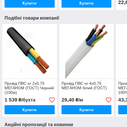
22,
Купити
Купити
Подібні товари компанії
Провід ПВС нг 2х0,75
Провід ПВС нг 4х0,75
Пров
МЕГАНОМ (ГОСТ) Чорний
МЕГАНОМ білий (ГОСТ)
МЕГ
(100м)
100
1 539
29,40
43,
₴/бухта
₴/м
Купити
Купити
Акційні пропозиції та новинки