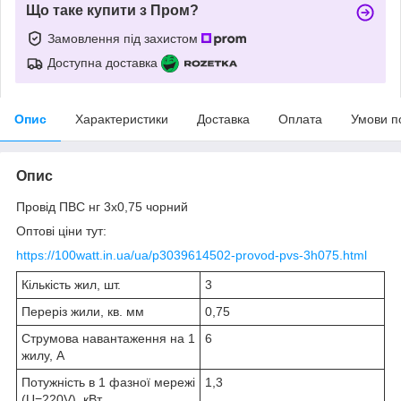
Що таке купити з Пром?
Замовлення під захистом
Доступна доставка
Опис
Характеристики
Доставка
Оплата
Умови п
Опис
Провід ПВС нг 3х0,75 чорний
Оптові ціни тут:
https://100watt.in.ua/ua/p3039614502-provod-pvs-3h075.html
Кількість жил, шт.
3
Переріз жили, кв. мм
0,75
Струмова навантаження на 1
6
жилу, А
Потужність в 1 фазної мережі
1,3
(U=220V), кВт