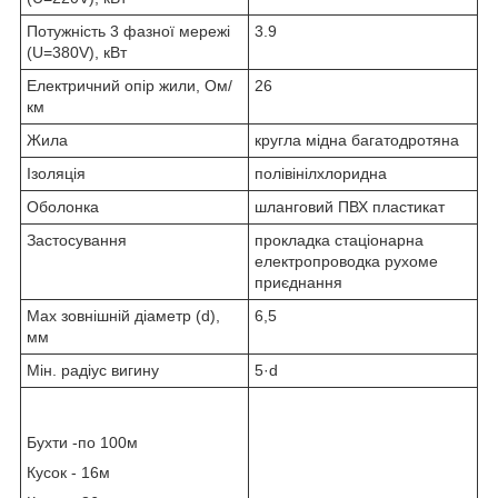
Потужність 3 фазної мережі
3.9
(U=380V), кВт
Електричний опір жили, Ом/
26
км
Жила
кругла мідна багатодротяна
Ізоляція
полівінілхлоридна
Оболонка
шланговий ПВХ пластикат
Застосування
прокладка стаціонарна
електропроводка рухоме
приєднання
Max зовнішній діаметр (d),
6,5
мм
Мін. радіус вигину
5·d
Бухти -по 100м
Кусок - 16м