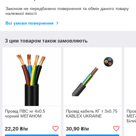
Законом не передбачено повернення та обмін даного товару
належної якості
Всі умови повернення
З цим товаром також замовляють
Провід ПВС нг 4х0,5
Провід кабель КГ т 3х0,75
Пров
чорний МЕГАНОМ
KABLEX UKRAINE
МЕГ
Біли
22,20
30,90
₴/м
₴/м