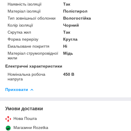
Наявність ізоляції
Так
Матеріал ізоляції
Полістирол
Тип зовнішньої оболонки
Вологостійка
Колір ізоляції
Чорний
Скрутка жил
Так
Форма перерізу
Кругла
Емальоване покриття
Ні
Матеріал струмопровідної
Мідь
жили
Електричні характеристики
Номінальна робоча
450 В
напруга
Приховати
Умови доставки
Нова Пошта
Магазини Rozetka