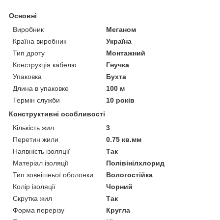
Основні
Виробник
Меганом
Країна виробник
Україна
Тип дроту
Монтажний
Конструкція кабелю
Гнучка
Упаковка
Бухта
Длина в упаковке
100 м
Термін служби
10 років
Конструктивні особливості
Кількість жил
3
Перетин жили
0.75 кв.мм
Наявність ізоляції
Так
Матеріал ізоляції
Полівінілхлорид
Тип зовнішньої оболонки
Вологостійка
Колір ізоляції
Чорний
Скрутка жил
Так
Форма перерізу
Кругла