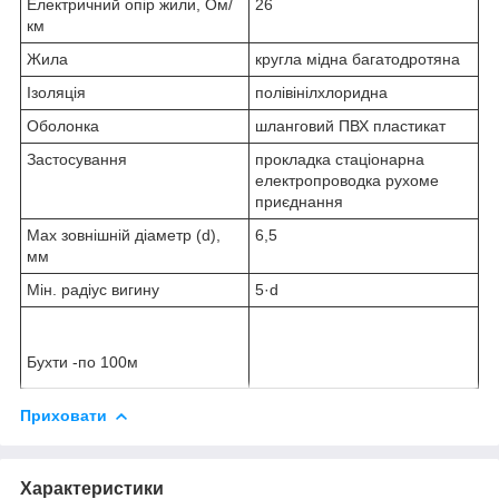
Електричний опір жили, Ом/
26
км
Жила
кругла мідна багатодротяна
Ізоляція
полівінілхлоридна
Оболонка
шланговий ПВХ пластикат
Застосування
прокладка стаціонарна
електропроводка рухоме
приєднання
Max зовнішній діаметр (d),
6,5
мм
Мін. радіус вигину
5·d
Бухти -по 100м
Приховати
Характеристики