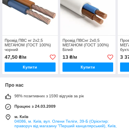
Провід ПВС нг 2х2,5
Провід ПВСнг 2х0,5
Пров
МЕГАНОМ (ГОСТ 100%)
МЕГАНОМ (ГОСТ 100%)
МЕГ
чорний
Білий
бухт
47,50
13
3 3
₴/м
₴/м
Купити
Купити
Про нас
98% позитивних з 1590 відгуків за рік
Працює з 24.03.2009
м. Київ
04086, м. Київ, вул. Олени Теліги, 39-Б (Орієнтир:
праворуч від магазину "Перший канцелярський), Київ,