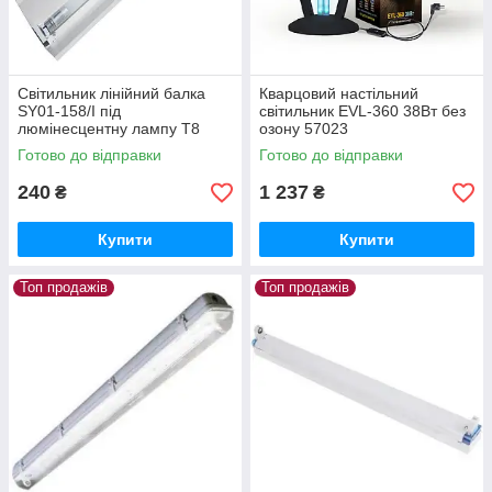
Світильник лінійний балка
Кварцовий настільний
SY01-158/I під
світильник EVL-360 38Вт без
люмінесцентну лампу Т8
озону 57023
58W 1х58вт з рефлектором
Готово до відправки
Готово до відправки
240
1 237
₴
₴
Купити
Купити
Топ продажів
Топ продажів