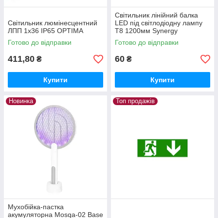
Світильник лінійний балка
Світильник люмінесцентний
LED під світлодіодну лампу
ЛПП 1х36 IP65 OPTIMA
Т8 1200мм Synergy
Готово до відправки
Готово до відправки
411,80
60
₴
₴
Купити
Купити
Новинка
Топ продажів
Мухобійка-пастка
акумуляторна Mosqa-02 Base