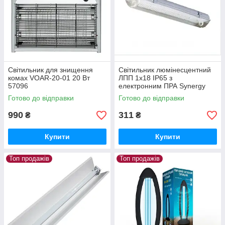
Світильник для знищення
Світильник люмінесцентний
комах VOAR-20-01 20 Вт
ЛПП 1х18 IP65 з
57096
електронним ПРА Synergy
Готово до відправки
Готово до відправки
990
311
₴
₴
Купити
Купити
Топ продажів
Топ продажів