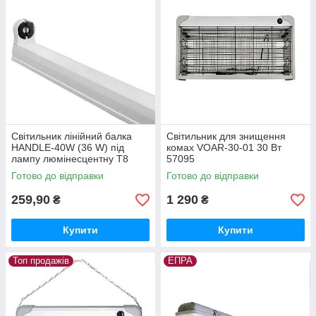
Світильник лінійний балка
Світильник для знищення
HANDLE-40W (36 W) під
комах VOAR-30-01 30 Вт
лампу люмінесцентну Т8
57095
40W 57089
Готово до відправки
Готово до відправки
259,90
1 290
₴
₴
Купити
Купити
Топ продажів
ЕПРА