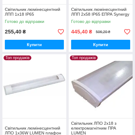
Світильник люмінесцентний
Світильник люмінесцентний
ЛПП 1х18 IP65
ЛПП 2х58 IP65 ЕПРА Synergy
Готово до відправки
Готово до відправки
255,40
445,40
₴
₴
506,20 ₴
Купити
Купити
Топ продажів
Топ продажів
Світильник ЛПО 2х18 з
Світильник люмінесцентний
електромагнітним ПРА
ЛПО 1х36W LUMEN плафон
LUMEN