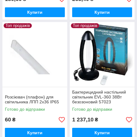
Купити
Купити
Топ продажів
Топ продажів
Бактерицидний настільний
Розсіювач (плафон) для
світильник EVL-360 38Вт
світильника ЛПП 2х36 IP65
безозоновий 57023
Готово до відправки
Готово до відправки
60
1 237,10
₴
₴
Купити
Купити