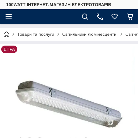
100WATT ІНТЕРНЕТ-МАГАЗИН ЕЛЕКТРОТОВАРІВ
Товари та послуги
Світильники люмінесцентні
Світи
ЕПРА