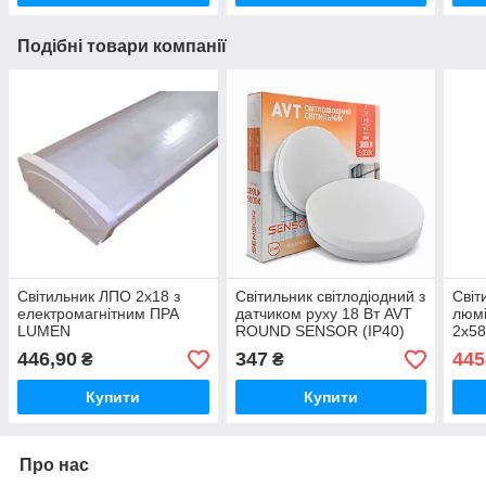
Подібні товари компанії
Світильник ЛПО 2х18 з
Світильник світлодіодний з
Світ
електромагнітним ПРА
датчиком руху 18 Вт AVT
люм
LUMEN
ROUND SENSOR (IP40)
2х58
128/1
446,90
347
445
₴
₴
Купити
Купити
Про нас