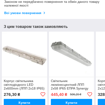
Законом не передбачено повернення та обмін даного товару
належної якості
Всі умови повернення
З цим товаром також замовляють
Корпус світильника
Світильник
Корп
світлодіодного LED
люмінесцентний ЛПП
світ
2x600mm (ЛПП 2х18 IP65)
2х58 IP65 ЕПРА Synergy
2x1
(LED 2x9w, 2х10w) 39733
IP65
276,30
445,40
328
₴
₴
506,20 ₴
Купити
Купити