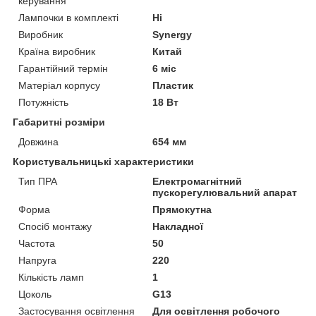
керування
Лампочки в комплекті
Ні
Виробник
Synergy
Країна виробник
Китай
Гарантійний термін
6 міс
Матеріал корпусу
Пластик
Потужність
18 Вт
Габаритні розміри
Довжина
654 мм
Користувальницькі характеристики
Тип ПРА
Електромагнітний
пускорегулювальний апарат
Форма
Прямокутна
Спосіб монтажу
Накладної
Частота
50
Напруга
220
Кількість ламп
1
Цоколь
G13
Застосування освітлення
Для освітлення робочого