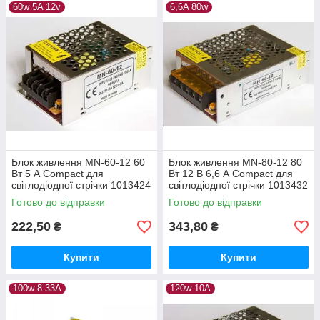
60w 5A 12v
6,6A 80w
Блок живлення MN-60-12 60
Блок живлення MN-80-12 80
Вт 5 А Compact для
Вт 12 В 6,6 А Compact для
світлодіодної стрічки 1013424
світлодіодної стрічки 1013432
Готово до відправки
Готово до відправки
222,50
343,80
₴
₴
Купити
Купити
100w 8.33A
120w 10A