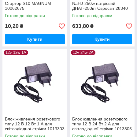
Стартер S10 MAGNUM
NaHJ-250w натрієвий
10062675
ДНАТ-250вт Євросвіт 28340
Готово до відправки
Готово до відправки
10,20
633,80
₴
₴
Купити
Купити
12v 12w 1A
12v 24w 2A
Блок живлення розеткового
Блок живлення розеткового
типу 12 В 12 Вт 1 А для
типу 12 В 24 Вт 2 А для
світлодіодної стрічки 1013303
світлодіодної стрічки 1013305
Готово до відправки
Готово до відправки