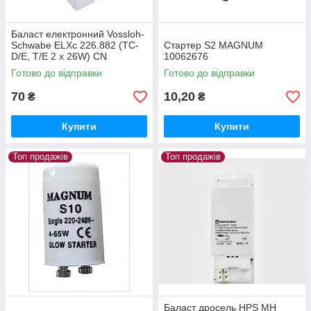
Баласт електронний Vossloh-
Schwabe ELXc 226.882 (TC-
Стартер S2 MAGNUM
D/E, T/E 2 x 26W) CN
10062676
Готово до відправки
Готово до відправки
70
10,20
₴
₴
Купити
Купити
Топ продажів
Топ продажів
Баласт дросель HPS MH