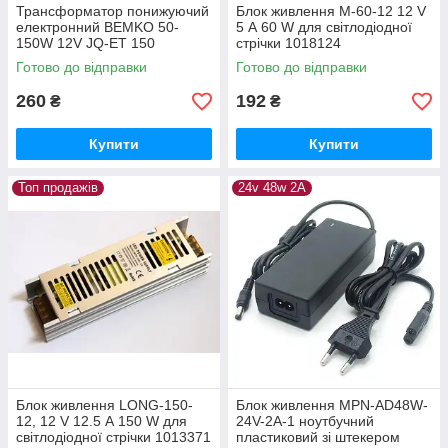
Трансформатор понижуючий
Блок живлення M-60-12 12 V
електронний BEMKO 50-
5 А 60 W для світлодіодної
150W 12V JQ-ET 150
стрічки 1018124
Готово до відправки
Готово до відправки
260
192
₴
₴
Купити
Купити
Топ продажів
24v 48w 2A
Блок живлення LONG-150-
Блок живлення MPN-AD48W-
12, 12 V 12.5 А 150 W для
24V-2A-1 ноутбучний
світлодіодної стрічки 1013371
пластиковий зі штекером