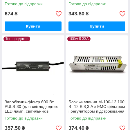
1013388
Готово до відправки
Готово до відправки
674
343,80
₴
₴
Купити
Купити
Топ продажів
100w 8.33A
Запобіжник-фільтр 600 Вт
Блок живлення M-100-12 100
PULS-30 (для світлодіодних
Вт 12 В 8,3 А з EMC фільтром
LED ламп, світильників,
і регулятором підстроювання
прожекторів) 40997
вихідної напруги 1018125
Готово до відправки
Готово до відправки
357,50
374,40
₴
₴