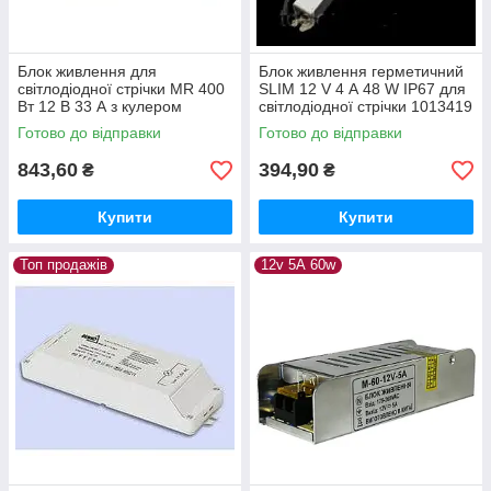
Блок живлення для
Блок живлення герметичний
світлодіодної стрічки MR 400
SLIM 12 V 4 А 48 W IP67 для
Вт 12 В 33 А з кулером
світлодіодної стрічки 1013419
1018239
Готово до відправки
Готово до відправки
843,60
394,90
₴
₴
Купити
Купити
Топ продажів
12v 5А 60w