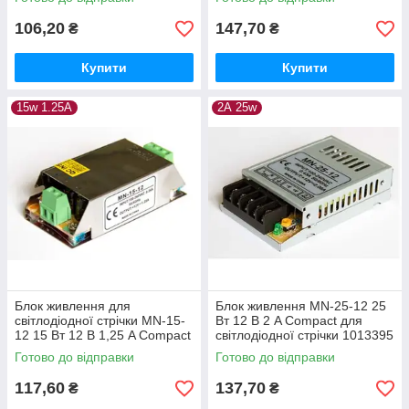
106,20
147,70
₴
₴
Купити
Купити
15w 1.25A
2А 25w
Блок живлення для
Блок живлення MN-25-12 25
світлодіодної стрічки MN-15-
Вт 12 В 2 A Compact для
12 15 Вт 12 В 1,25 A Compact
світлодіодної стрічки 1013395
1013360
Готово до відправки
Готово до відправки
117,60
137,70
₴
₴