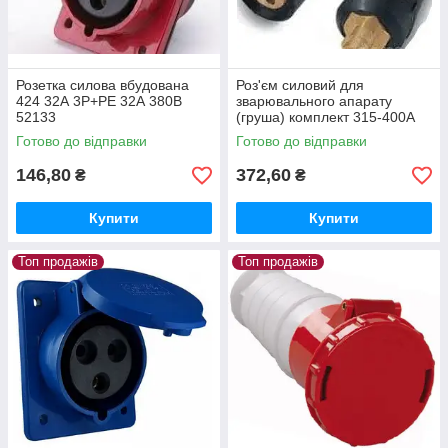
Розетка силова вбудована
Роз'єм силовий для
424 32А 3Р+РЕ 32А 380В
зварювального апарату
52133
(груша) комплект 315-400А
ST835
Готово до відправки
Готово до відправки
146,80
372,60
₴
₴
Купити
Купити
Топ продажів
Топ продажів