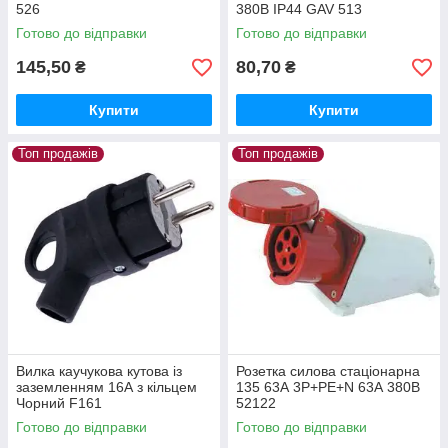
526
380В IP44 GAV 513
Готово до відправки
Готово до відправки
145,50
80,70
₴
₴
Купити
Купити
Топ продажів
Топ продажів
Вилка каучукова кутова із
Розетка силова стаціонарна
заземленням 16А з кільцем
135 63А 3Р+РЕ+N 63А 380В
Чорний F161
52122
Готово до відправки
Готово до відправки