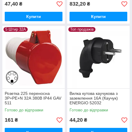
47,40
832,20
₴
₴
Купити
Купити
5 Штир 32А
Топ продажів
Розетка 225 переносна
Вилка кутова каучукова з
3Р+РЕ+N 32А 380В IP44 GAV
заземлення 16А (Каучук)
511
ENERGIO 52032
Готово до відправки
Готово до відправки
161
44,20
₴
₴