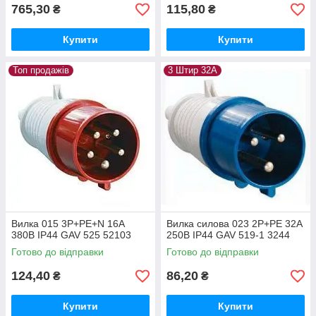
765,30
115,80
₴
₴
Купити
Купити
Топ продажів
3 Штир 32А
Вилка 015 3Р+РЕ+N 16А
Вилка силова 023 2Р+РЕ 32А
380В IP44 GAV 525 52103
250В IP44 GAV 519-1 3244
Готово до відправки
Готово до відправки
124,40
86,20
₴
₴
Купити
Купити