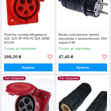
Розетка силова вбудована
Вилка електрична пряма
425 32А 3Р+РЕ+N 32А 380В
каучукова з заземленням 16А
52134
чорна F48
Готово до відправки
Готово до відправки
169,20
47,40
₴
₴
Купити
Купити
Топ продажів
Топ продажів