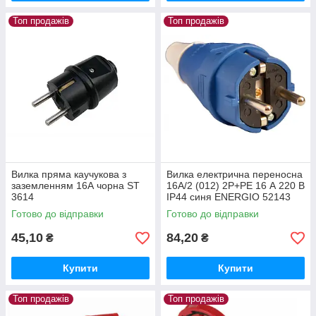
Топ продажів
Топ продажів
Вилка пряма каучукова з
Вилка електрична переносна
заземленням 16А чорна ST
16А/2 (012) 2P+PE 16 А 220 В
3614
IP44 синя ENERGIO 52143
Готово до відправки
Готово до відправки
45,10
84,20
₴
₴
Купити
Купити
Топ продажів
Топ продажів