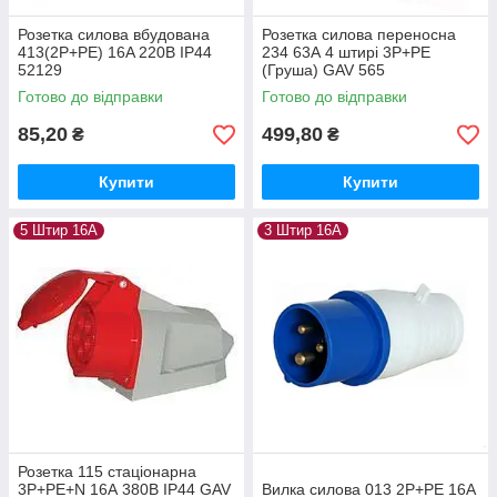
Розетка силова вбудована
Розетка силова переносна
413(2P+PE) 16A 220В IP44
234 63А 4 штирі 3Р+РЕ
52129
(Груша) GAV 565
Готово до відправки
Готово до відправки
85,20
499,80
₴
₴
Купити
Купити
5 Штир 16А
3 Штир 16А
Розетка 115 стаціонарна
3Р+РЕ+N 16А 380В IP44 GAV
Вилка силова 013 2Р+РЕ 16А