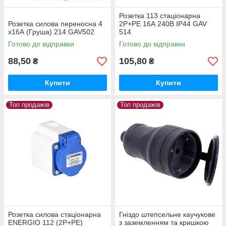
Розетка 113 стаціонарна
Розетка силова переносна 4
2Р+РЕ 16А 240В IP44 GAV
х16А (Груша) 214 GAV502
514
Готово до відправки
Готово до відправки
88,50
105,80
₴
₴
Купити
Купити
Топ продажів
Топ продажів
Розетка силова стаціонарна
Гніздо штепсельне каучукове
ENERGIO 112 (2P+PE)
з заземленням та кришкою