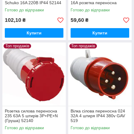
Schuko 16A 220В IP44 52144
16А розетка переносна
одинарна чорна F49
Готово до відправки
Готово до відправки
102,10
59,60
₴
₴
Купити
Купити
Топ продажів
Топ продажів
Розетка силова переносна
Вілка сілова переносна 024
235 63А 5 штирів 3Р+РЕ+N
32А 4 штиря IP44 380v GAV
(Груша) 52140
519
Готово до відправки
Готово до відправки