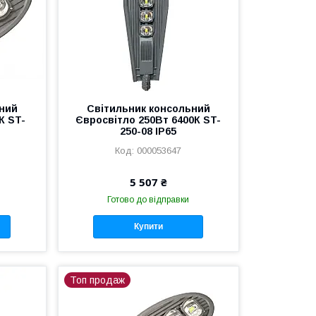
ний
Світильник консольний
К ST-
Євросвітло 250Вт 6400К ST-
250-08 IP65
000053647
5 507 ₴
Готово до відправки
Купити
Топ продаж