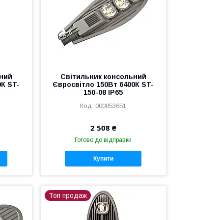
ний
Світильник консольний
0К ST-
Євросвітло 150Вт 6400К ST-
150-08 IP65
000053651
2 508 ₴
Готово до відправки
Купити
Топ продаж