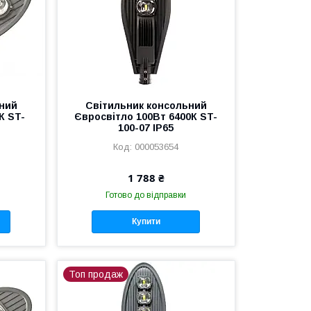
ний
Світильник консольний
К ST-
Євросвітло 100Вт 6400К ST-
100-07 IP65
000053654
1 788 ₴
Готово до відправки
Купити
Топ продаж