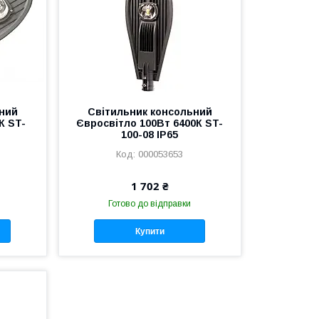
ний
Світильник консольний
К ST-
Євросвітло 100Вт 6400К ST-
100-08 IP65
000053653
1 702 ₴
Готово до відправки
Купити