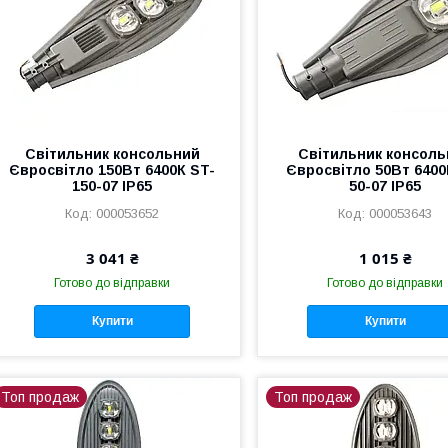
Світильник консольний
Світильник консоль
Євросвітло 150Вт 6400К ST-
Євросвітло 50Вт 6400
150-07 IP65
50-07 IP65
000053652
000053643
3 041 ₴
1 015 ₴
Готово до відправки
Готово до відправки
Купити
Купити
Топ продаж
Топ продаж