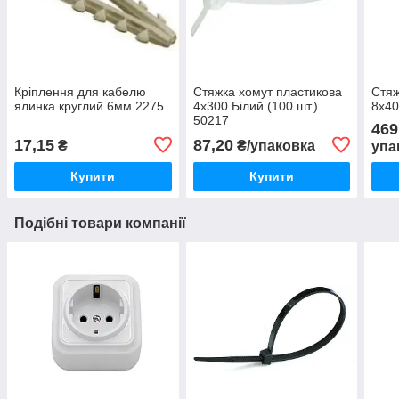
Кріплення для кабелю
Стяжка хомут пластикова
Стяж
ялинка круглий 6мм 2275
4х300 Білий (100 шт.)
8х40
50217
469
17,15
87,20
₴
₴/упаковка
упа
Купити
Купити
Подібні товари компанії