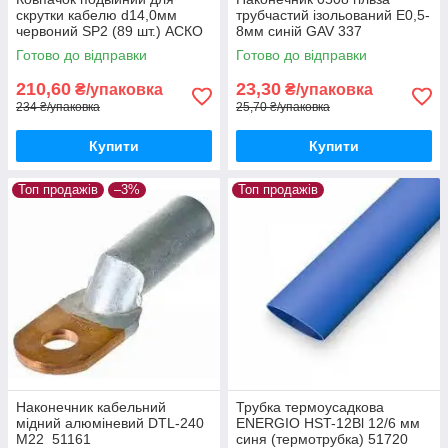
скрутки кабелю d14,0мм
трубчастий ізольований Е0,5-
червоний SР2 (89 шт.) АСКО
8мм синій GAV 337
52716
Готово до відправки
Готово до відправки
210,60
23,30
₴/упаковка
₴/упаковка
234 ₴/упаковка
25,70 ₴/упаковка
Купити
Купити
Топ продажів
–3%
Топ продажів
Наконечник кабельний
Трубка термоусадкова
мідний алюміневий DTL-240
ENERGIO HST-12Вl 12/6 мм
М22 51161
синя (термотрубка) 51720