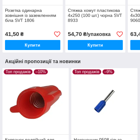
Розетка одинарна
Стяжка хомут пластикова
Стяж
зовнішня із заземленням
4х250 (100 шт.) чорна SVT
4х30
біла SVT 1806
8933
906
41,50
54,70
63,
₴
₴/упаковка
Купити
Купити
Акційні пропозиції та новинки
Топ продажів
–10%
Топ продажів
–9%
Ковпачок подвійний для
Наконечник 0508 гільза