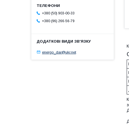
+380 (50) 903-00-33
+380 (96) 266-56-79
К
energo_dar@ukr.net
К
з
Д
Д