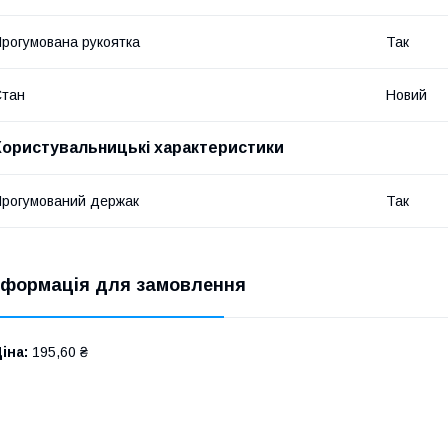
рогумована рукоятка
Так
Стан
Новий
Користувальницькі характеристики
рогумований держак
Так
нформація для замовлення
іна:
195,60 ₴