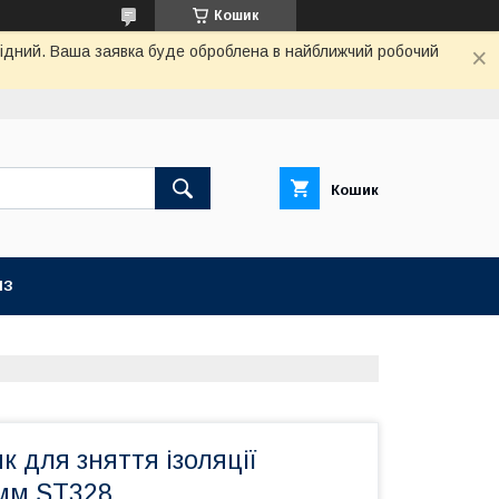
Кошик
ихідний. Ваша заявка буде оброблена в найближчий робочий
Кошик
ІЗ
к для зняття ізоляції
мм ST328