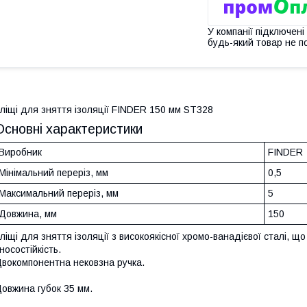
У компанії підключені
будь-який товар не п
ліщі для зняття ізоляції FINDER 150 мм ST328
Основні характеристики
Виробник
FINDER
Мінімальний переріз, мм
0,5
Максимальний переріз, мм
5
Довжина, мм
150
ліщі для зняття ізоляції з високоякісної хромо-ванадієвої сталі, щ
носостійкість.
вокомпонентна нековзна ручка.
овжина губок 35 мм.