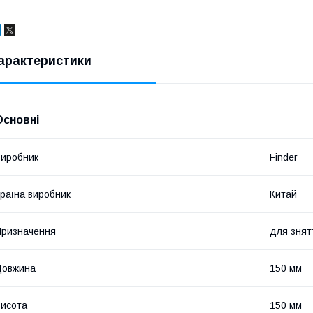
арактеристики
Основні
иробник
Finder
раїна виробник
Китай
ризначення
для знятт
Довжина
150 мм
исота
150 мм