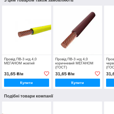
З цим товаром також замовляють
Провід ПВ-3 нгд 4,0
Провід ПВ-3 нгд 4,0
Пров
МЕГАНОМ жовтий
коричневий МЕГАНОМ
чер
(ГОСТ)
(ГО
31,65
31,65
31,
₴/м
₴/м
Купити
Купити
Подібні товари компанії