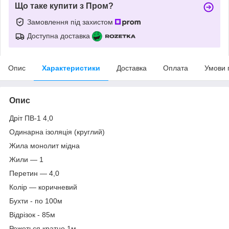
Що таке купити з Пром?
Замовлення під захистом
Доступна доставка
Опис
Характеристики
Доставка
Оплата
Умови 
Опис
Дріт ПВ-1 4,0
Одинарна ізоляція (круглий)
Жила монолит мідна
Жили — 1
Перетин — 4,0
Колір ― коричневий
Бухти - по 100м
Відрізок - 85м
Режеться кратно 1м