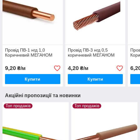
Провід ПВ-1 нгд 1,0
Провід ПВ-3 нгд 0,5
Пров
Коричневий МЕГАНОМ
коричневий МЕГАНОМ
Кор
9,20
4,20
6,2
₴/м
₴/м
Купити
Купити
Акційні пропозиції та новинки
Топ продажів
Топ продажів