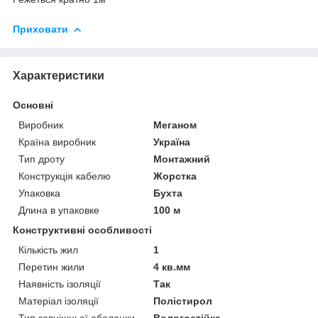
Приховати
Характеристики
Основні
Виробник
Меганом
Країна виробник
Україна
Тип дроту
Монтажний
Конструкція кабелю
Жорстка
Упаковка
Бухта
Длина в упаковке
100 м
Конструктивні особливості
Кількість жил
1
Перетин жили
4 кв.мм
Наявність ізоляції
Так
Матеріал ізоляції
Полістирол
Тип зовнішньої оболонки
Вологостійка