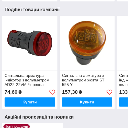
Подібні товари компанії
Сигнальна арматура
Сигнальна арматура з
Сигн
індікотор з вольтметром
вольтметром жовта ST
інді
AD22-22VM Червона
595 Y
зеле
ENERGIO 60902
74,60
157,30
133
₴
₴
Купити
Купити
Акційні пропозиції та новинки
Топ продажів