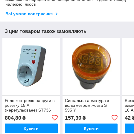
належної якості
Всі умови повернення
З цим товаром також замовляють
Реле контролю напруги в
Сигнальна арматура з
Вилк
розетку 15 А
вольтметром жовта ST
вими
(нерегульоване) ST736
595 Y
16 А
804,80
157,30
42
₴
₴
Купити
Купити