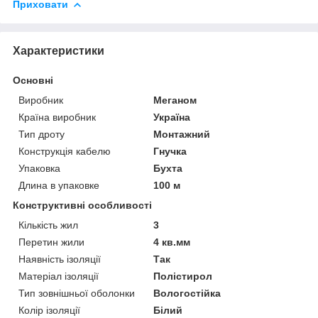
Приховати
Характеристики
Основні
Виробник
Меганом
Країна виробник
Україна
Тип дроту
Монтажний
Конструкція кабелю
Гнучка
Упаковка
Бухта
Длина в упаковке
100 м
Конструктивні особливості
Кількість жил
3
Перетин жили
4 кв.мм
Наявність ізоляції
Так
Матеріал ізоляції
Полістирол
Тип зовнішньої оболонки
Вологостійка
Колір ізоляції
Білий