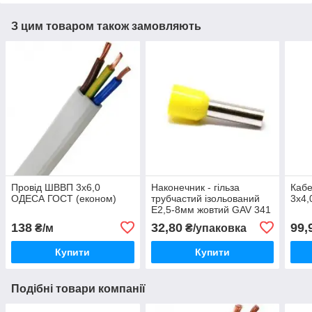
З цим товаром також замовляють
Провід ШВВП 3х6,0
Наконечник - гільза
Кабе
ОДЕСА ГОСТ (економ)
трубчастий ізольований
3х4
Е2,5-8мм жовтий GAV 341
138
32,80
99,
₴/м
₴/упаковка
Купити
Купити
Подібні товари компанії