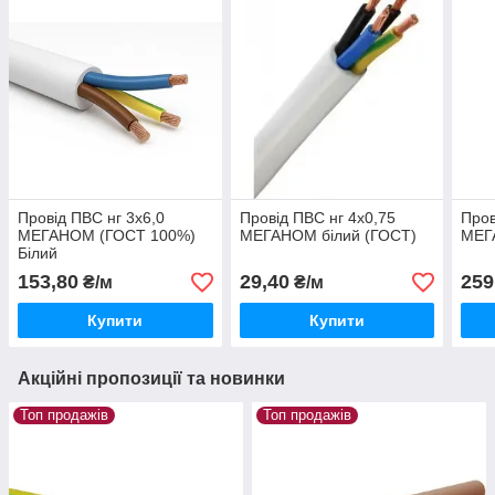
Провід ПВС нг 3х6,0
Провід ПВС нг 4х0,75
Пров
МЕГАНОМ (ГОСТ 100%)
МЕГАНОМ білий (ГОСТ)
МЕГ
Білий
153,80
29,40
259
₴/м
₴/м
Купити
Купити
Акційні пропозиції та новинки
Топ продажів
Топ продажів