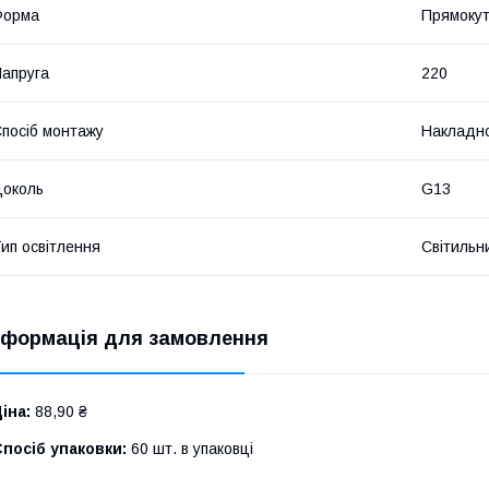
Форма
Прямоку
апруга
220
посіб монтажу
Накладн
околь
G13
ип освітлення
Світильн
нформація для замовлення
іна:
88,90 ₴
посіб упаковки:
60 шт. в упаковці