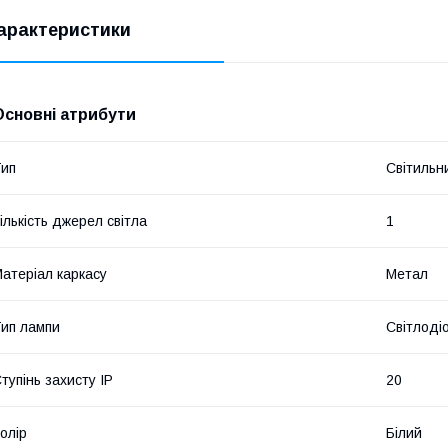
арактеристики
Основні атрибути
ип
Світильн
ількість джерел світла
1
атеріал каркасу
Метал
ип лампи
Світлоді
тупінь захисту IP
20
олір
Білий