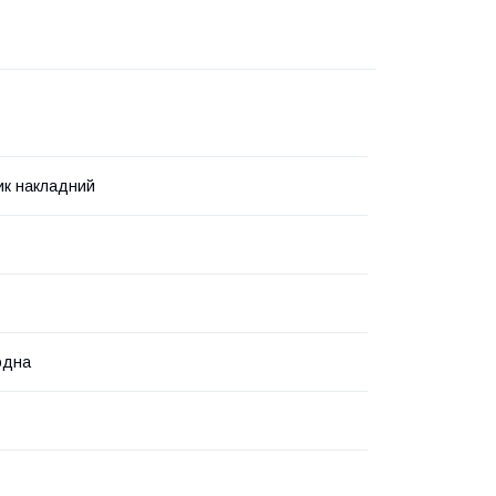
ик накладний
одна