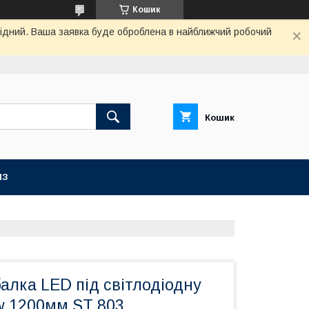
Кошик
ихідний. Ваша заявка буде оброблена в найближчий робочий
Кошик
ІЗ
алка LED під світлодіодну
w 1200мм ST 803