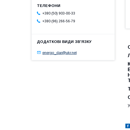
+380 (50) 903-00-33
+380 (96) 266-56-79
energo_dar@ukr.net
У