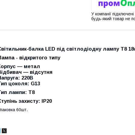
У компанії підключені
будь-який товар не п
Світильник-балка LED під світлодіодну лампу T8 18
Лампа - відкритого типу
Корпус — метал
Відбивач — відсутня
Напруга: 220В
Тип цоколя: G13
Тип лампи: Т8
Ступінь захисту: IP20
паковка 60шт.