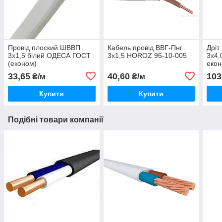
Провід плоский ШВВП
Кабель провід ВВГ-Пнг
Дрі
3х1,5 білий ОДЕСА ГОСТ
3х1,5 HOROZ 95-10-005
3х4
(економ)
екон
33,65
40,60
103
₴/м
₴/м
Купити
Купити
Подібні товари компанії