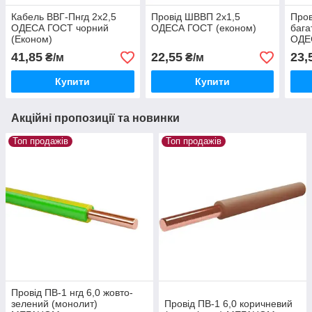
Кабель ВВГ-Пнгд 2х2,5
Провід ШВВП 2х1,5
Пров
ОДЕСА ГОСТ чорний
ОДЕСА ГОСТ (економ)
бага
(Економ)
ОДЕ
(Еко
41,85
22,55
23,
₴/м
₴/м
Купити
Купити
Акційні пропозиції та новинки
Топ продажів
Топ продажів
Провід ПВ-1 нгд 6,0 жовто-
зелений (монолит)
Провід ПВ-1 6,0 коричневий