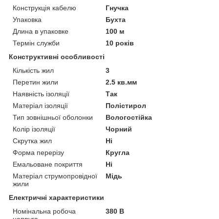
Конструкція кабелю
Гнучка
Упаковка
Бухта
Длина в упаковке
100 м
Термін служби
10 років
Конструктивні особливості
Кількість жил
3
Перетин жили
2.5 кв.мм
Наявність ізоляції
Так
Матеріал ізоляції
Полістирол
Тип зовнішньої оболонки
Вологостійка
Колір ізоляції
Чорний
Скрутка жил
Ні
Форма перерізу
Кругла
Емальоване покриття
Ні
Матеріал струмопровідної
Мідь
жили
Електричні характеристики
Номінальна робоча
380 В
напруга