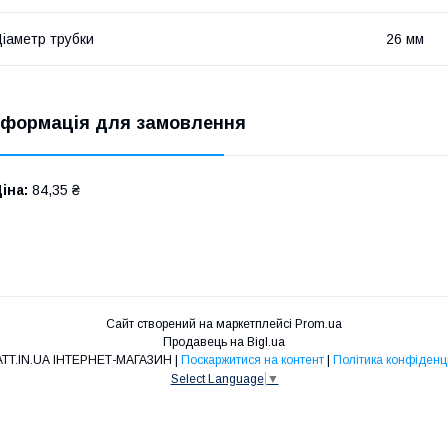
іаметр трубки
26 мм
нформація для замовлення
іна:
84,35 ₴
Сайт створений на маркетплейсі
Prom.ua
Продавець на Bigl.ua
100WATT.IN.UA ІНТЕРНЕТ-МАГАЗИН |
Поскаржитися на контент
|
Політика конфіденц
Select Language
▼