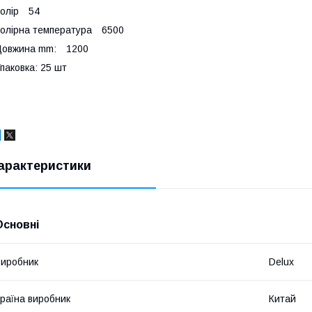
Колір 54
олірна температура 6500
Довжина mm: 1200
паковка: 25 шт
арактеристики
Основні
иробник
Delux
раїна виробник
Китай