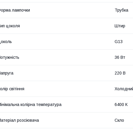
орма лампочки
Трубка
ип цоколя
Штир
околь
G13
отужність
36 Вт
апруга
220 В
олір світіння
Холодний
інімальна колірна температура
6400 К
атеріал розсіювача
Скло