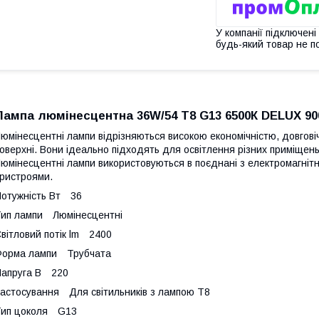
У компанії підключені
будь-який товар не п
Лампа люмінесцентна 36W/54 T8 G13 6500К DELUX 90
юмінесцентні лампи відрізняються високою економічністю, довгов
оверхні. Вони ідеально підходять для освітлення різних приміщень
юмінесцентні лампи використовуються в поєднані з електромагні
ристроями.
отужність Вт 36
ип лампи Люмінесцентні
вітловий потік lm 2400
Форма лампи Трубчата
апруга В 220
астосування Для світильників з лампою Т8
Тип цоколя G13