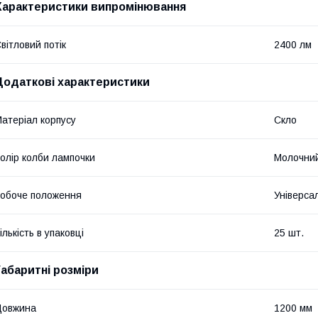
Характеристики випромінювання
вітловий потік
2400 лм
Додаткові характеристики
атеріал корпусу
Скло
олір колби лампочки
Молочни
обоче положення
Універса
ількість в упаковці
25 шт.
Габаритні розміри
Довжина
1200 мм