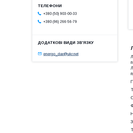
+380 (50) 903-00-33
+380 (96) 266-56-79
energo_dar@ukr.net
Л
п
Л
п
П
Т
С
Н
З