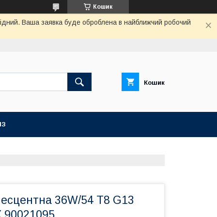
Кошик
ихідний. Ваша заявка буде оброблена в найближчий робочий
Кошик
ІЗ
есцентна 36W/54 T8 G13
 90021095