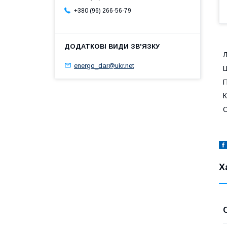
+380 (96) 266-56-79
Л
energo_dar@ukr.net
Ц
П
К
С
Х