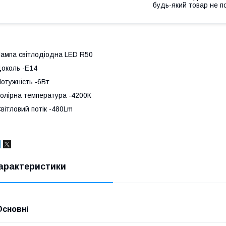
будь-який товар не п
ампа світлодіодна LED R50
околь -Е14
отужність -6Вт
олірна температура -4200К
вітловий потік -480Lm
арактеристики
Основні