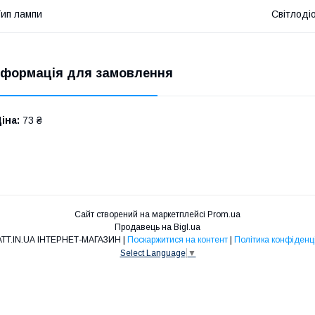
ип лампи
Світлоді
нформація для замовлення
іна:
73 ₴
Сайт створений на маркетплейсі
Prom.ua
Продавець на Bigl.ua
100WATT.IN.UA ІНТЕРНЕТ-МАГАЗИН |
Поскаржитися на контент
|
Політика конфіденц
Select Language
▼