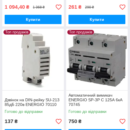
1 094,40
261
₴
₴
1 368 ₴
290 ₴
Купити
Купити
Топ продажів
Топ продажів
Автоматичний вимикач
Дзвінок на DIN-рейку SU-213
ENERGIO SP-3P C 125А 6кА
85дБ 220в ENERGIO 70110
70745
Готово до відправки
Готово до відправки
137
750
₴
₴