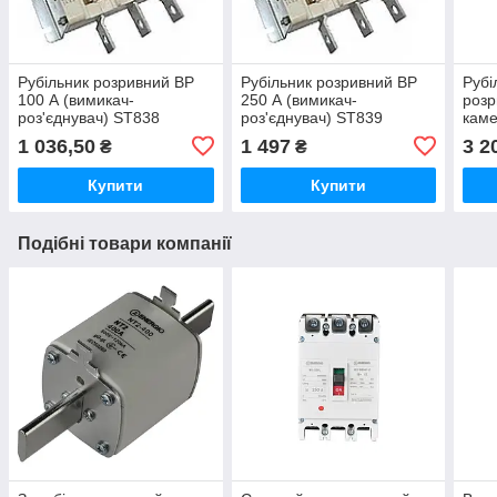
Рубільник розривний ВР
Рубільник розривний ВР
Рубі
100 А (вимикач-
250 А (вимикач-
розр
роз'єднувач) ST838
роз'єднувач) ST839
каме
роз'
1 036,50
1 497
3 2
₴
₴
Купити
Купити
Подібні товари компанії