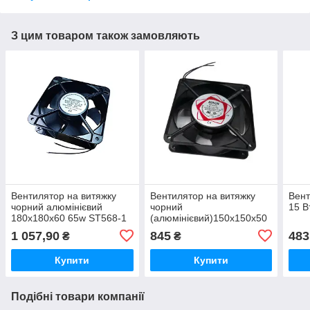
З цим товаром також замовляють
Вентилятор на витяжку
Вентилятор на витяжку
Вент
чорний алюмінієвий
чорний
15 В
180х180х60 65w ST568-1
(алюмінієвий)150х150х50
ST226
1 057,90
845
483
₴
₴
Купити
Купити
Подібні товари компанії