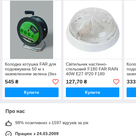
Колодка котушка FAR для
Світильник настінно-
Коло
подовжувача 50 м з
стельовий F180 FAR RAIN
подо
заземленням зелена (без
40W E27 IP20 F180
зазе
проводу) F281G Зелена
Фені
545
127,70
333
₴
₴
Купити
Купити
Про нас
98% позитивних з 1597 відгуків за рік
Працює з 24.03.2009