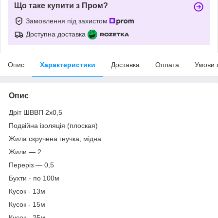
Що таке купити з Пром?
Замовлення під захистом
Доступна доставка
Опис
Характеристики
Доставка
Оплата
Умови 
Опис
Дріт ШВВП 2х0,5
Подвійна ізоляція (плоская)
Жила скручена гнучка, мідна
Жили ― 2
Переріз — 0,5
Бухти - по 100м
Кусок - 13м
Кусок - 15м
Кусок - 25м