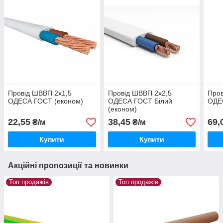
Провід ШВВП 2х1,5
Провід ШВВП 2х2,5
Пров
ОДЕСА ГОСТ (економ)
ОДЕСА ГОСТ Білий
ОДЕ
(економ)
22,55
38,45
69,
₴/м
₴/м
Купити
Купити
Акційні пропозиції та новинки
Топ продажів
Топ продажів