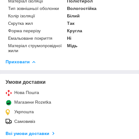
Матеріал ізоляції
Полістирол
Тип зовнішньої оболонки
Вологостійка
Колір ізоляції
Білий
Скрутка жил
Так
Форма перерізу
Кругла
Емальоване покриття
Ні
Матеріал струмопровідної
Мідь
жили
Приховати
Умови доставки
Нова Пошта
Магазини Rozetka
Укрпошта
Самовивіз
Всі умови доставки