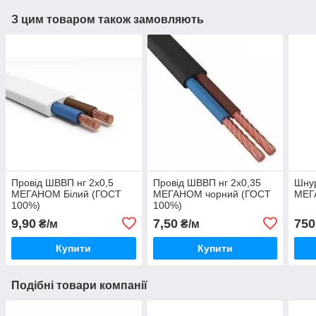
З цим товаром також замовляють
Провід ШВВП нг 2х0,5
Провід ШВВП нг 2х0,35
Шнур
МЕГАНОМ Білий (ГОСТ
МЕГАНОМ чорний (ГОСТ
МЕГ
100%)
100%)
9,90
7,50
750
₴/м
₴/м
Купити
Купити
Подібні товари компанії