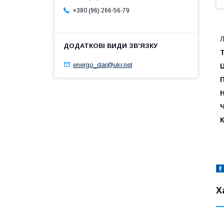
+380 (96) 266-56-79
Л
Т
energo_dar@ukr.net
П
Н
Ч
К
Х