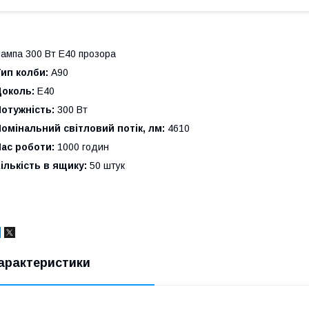
ампа 300 Вт Е40 прозора
ип колби:
А90
Цоколь:
Е40
отужність:
300 Вт
омінальний світловий потік, лм:
4610
ас роботи:
1000 годин
ількість в ящику:
50 штук
арактеристики