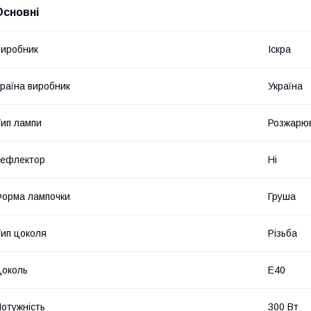
Основні
иробник
Іскра
раїна виробник
Україна
ип лампи
Розжарю
Рефлектор
Ні
орма лампочки
Груша
ип цоколя
Різьба
околь
E40
отужність
300 Вт