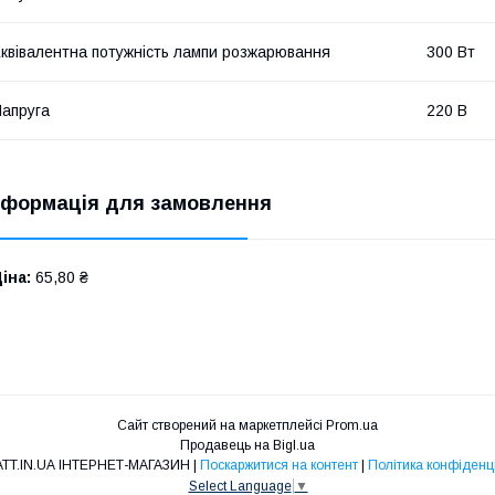
квівалентна потужність лампи розжарювання
300 Вт
апруга
220 В
нформація для замовлення
іна:
65,80 ₴
Сайт створений на маркетплейсі
Prom.ua
Продавець на Bigl.ua
100WATT.IN.UA ІНТЕРНЕТ-МАГАЗИН |
Поскаржитися на контент
|
Політика конфіденц
Select Language
▼