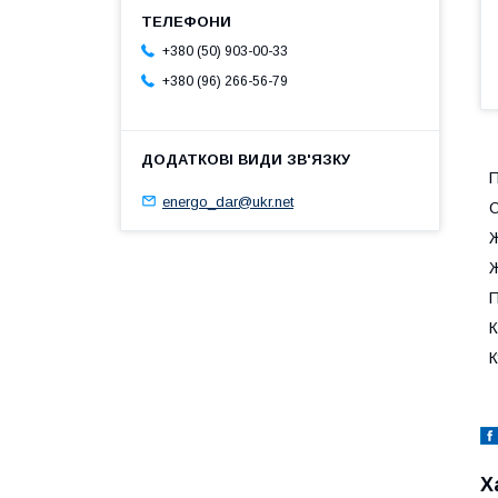
+380 (50) 903-00-33
+380 (96) 266-56-79
П
energo_dar@ukr.net
О
Ж
П
К
К
Х