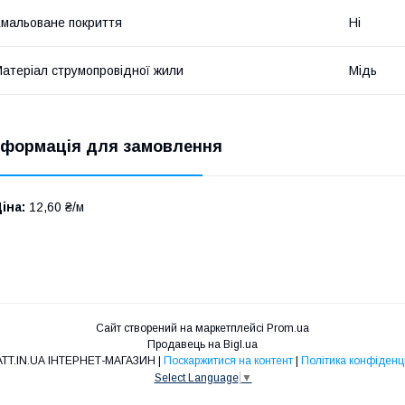
мальоване покриття
Ні
атеріал струмопровідної жили
Мідь
нформація для замовлення
іна:
12,60 ₴/м
Сайт створений на маркетплейсі
Prom.ua
Продавець на Bigl.ua
100WATT.IN.UA ІНТЕРНЕТ-МАГАЗИН |
Поскаржитися на контент
|
Політика конфіденц
Select Language
▼