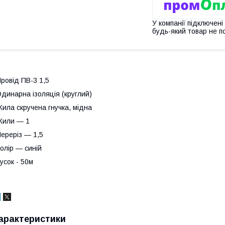
У компанії підключені
будь-який товар не п
ровід ПВ-3 1,5
динарна ізоляція (круглий)
ила скручена гнучка, мідна
Жили ― 1
ереріз ― 1,5
олір ― синій
усок - 50м
арактеристики