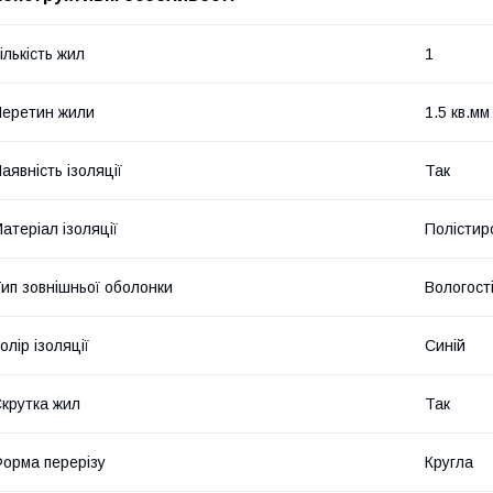
ількість жил
1
еретин жили
1.5 кв.мм
аявність ізоляції
Так
атеріал ізоляції
Полістир
ип зовнішньої оболонки
Вологост
олір ізоляції
Синій
крутка жил
Так
орма перерізу
Кругла