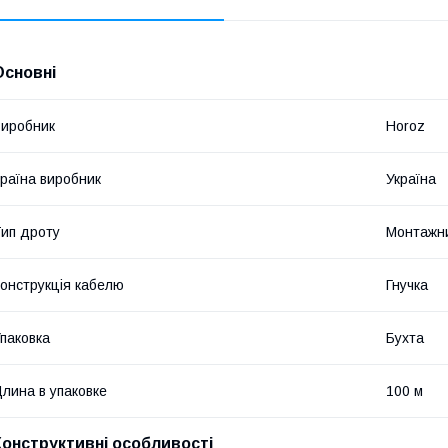
Основні
иробник
Horoz
раїна виробник
Україна
ип дроту
Монтажн
онструкція кабелю
Гнучка
паковка
Бухта
лина в упаковке
100 м
Конструктивні особливості