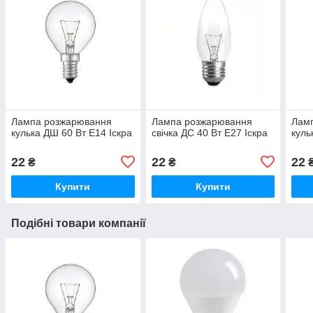
Лампа розжарювання
Лампа розжарювання
Лам
кулька ДШ 60 Вт Е14 Іскра
свічка ДС 40 Вт Е27 Іскра
куль
22
22
22
₴
₴
Купити
Купити
Подібні товари компанії