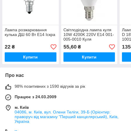
Лампа розжарювання
Світлодіодна лампа куля
Ламп
кулька ДШ 60 Вт Е14 Іскра
10W 4200K 220V E14 001-
D 18
005-0010 Куля
100
22
55,60
135
₴
₴
Купити
Купити
Про нас
98% позитивних з 1590 відгуків за рік
Працює з 24.03.2009
м. Київ
04086, м. Київ, вул. Олени Теліги, 39-Б (Орієнтир:
праворуч від магазину "Перший канцелярський), Київ,
Україна