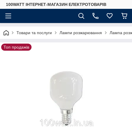
100WATT ІНТЕРНЕТ-МАГАЗИН ЕЛЕКТРОТОВАРІВ
Товари та послуги
Лампи розжарювання
Лампа розж
Топ продажів