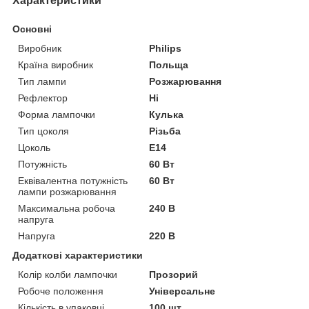
Характеристики
Основні
Виробник
Philips
Країна виробник
Польща
Тип лампи
Розжарювання
Рефлектор
Ні
Форма лампочки
Кулька
Тип цоколя
Різьба
Цоколь
E14
Потужність
60 Вт
Еквівалентна потужність
60 Вт
лампи розжарювання
Максимальна робоча
240 В
напруга
Напруга
220 В
Додаткові характеристики
Колір колби лампочки
Прозорий
Робоче положення
Універсальне
Кількість в упаковці
100 шт.