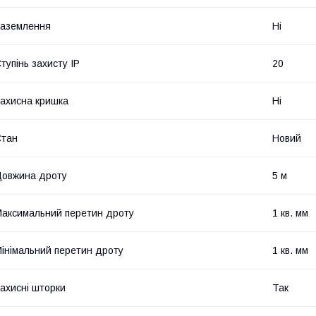
аземлення
Ні
тупінь захисту IP
20
ахисна кришка
Ні
Стан
Новий
овжина дроту
5 м
аксимальний перетин дроту
1 кв. мм
інімальний перетин дроту
1 кв. мм
ахисні шторки
Так