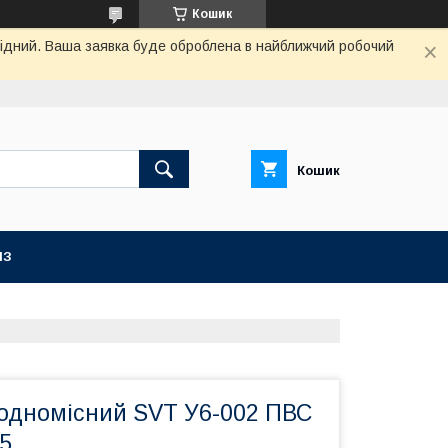
Кошик
ихідний. Ваша заявка буде оброблена в найближчий робочий
Кошик
ІЗ
одномісний SVT У6-002 ПВС
15