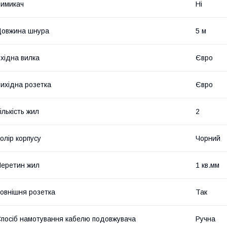
имикач
Ні
Довжина шнура
5 м
хідна вилка
Євро
ихідна розетка
Євро
ількість жил
2
олір корпусу
Чорний
еретин жил
1 кв.мм
овнішня розетка
Так
посіб намотування кабелю подовжувача
Ручна