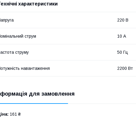
Технічні характеристики
апруга
220 В
омінальний струм
10 А
астота струму
50 Гц
отужність навантаження
2200 Вт
нформація для замовлення
іна:
161 ₴