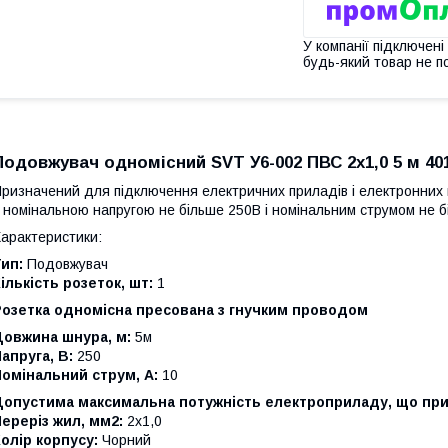
У компанії підключені
будь-який товар не п
Подовжувач одномісний SVT У6-002 ПВС 2х1,0 5 м 40
ризначений для підключення електричних приладів і електронних п
 номінальною напругою не більше 250В і номінальним струмом не 
арактеристики:
ип:
Подовжувач
ількість розеток, шт:
1
Розетка одномісна пресована з гнучким проводом
Довжина шнура, м:
5м
апруга, В:
250
омінальний струм, А:
10
Допустима максимальна потужність електроприладу, що при
ереріз жил, мм2:
2х1,0
олір корпусу:
Чорний