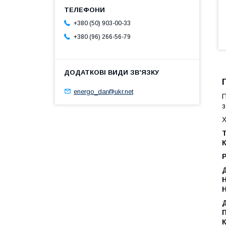
+380 (50) 903-00-33
+380 (96) 266-56-79
energo_dar@ukr.net
П
з
Х
Т
К
Н
Н
П
К