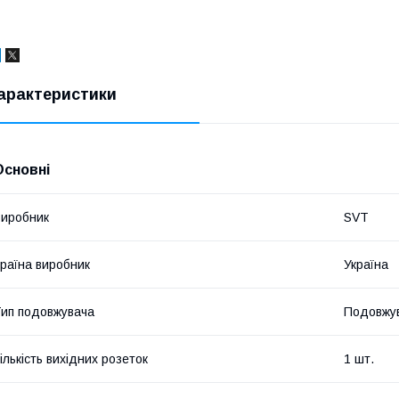
арактеристики
Основні
иробник
SVT
раїна виробник
Україна
ип подовжувача
Подовжу
ількість вихідних розеток
1 шт.