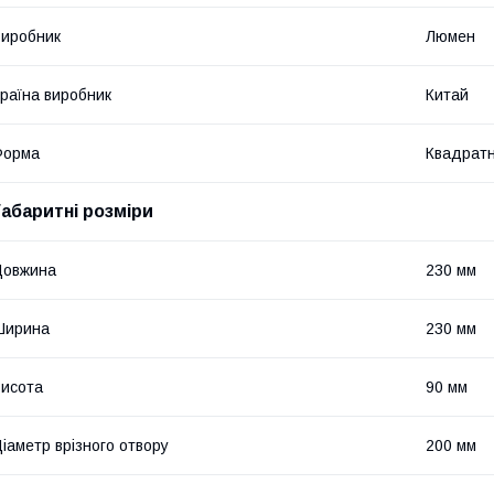
иробник
Люмен
раїна виробник
Китай
Форма
Квадрат
Габаритні розміри
Довжина
230 мм
Ширина
230 мм
исота
90 мм
іаметр врізного отвору
200 мм