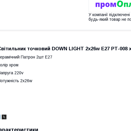
У компанії підключені
будь-який товар не п
Світильник точковий DOWN LIGHT 2x26w E27 РТ-008 
ерамічний Патрон 2шт Е27
олір хром
апруга 220v
отужність 2х26w
арактеристики