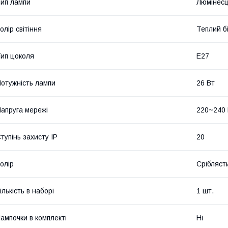
ип лампи
Люмінес
олір світіння
Теплий б
ип цоколя
E27
отужність лампи
26 Вт
апруга мережі
220~240
тупінь захисту IP
20
олір
Срібляст
ількість в наборі
1 шт.
ампочки в комплекті
Ні