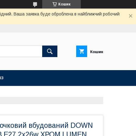
Кошик
ихідний. Ваша заявка буде оброблена в найближчий робочий
Кошик
ІЗ
точковий вбудований DOWN
8 E27 2x26w ХРОМ LUMEN