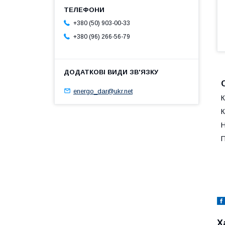
+380 (50) 903-00-33
+380 (96) 266-56-79
energo_dar@ukr.net
К
К
Н
П
Х