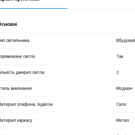
Основні
ип світильника
Вбудову
прямоване світло
Так
ількість джерел світла
2
тиль виконання
Модерн
атеріал плафона, підвісок
Скло
атеріал каркасу
Метал