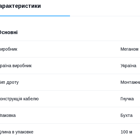
арактеристики
Основні
иробник
Меганом
раїна виробник
Україна
ип дроту
Монтажн
онструкція кабелю
Гнучка
паковка
Бухта
лина в упаковке
100 м