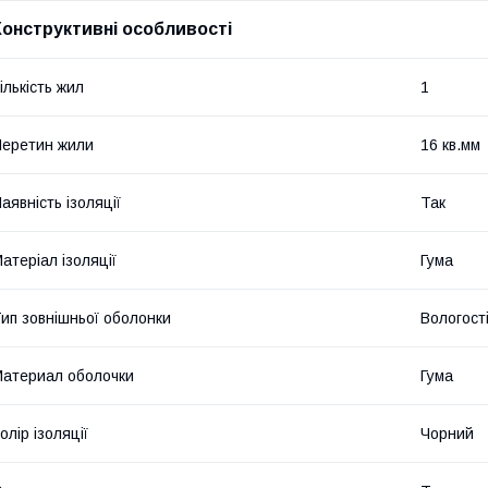
Конструктивні особливості
ількість жил
1
еретин жили
16 кв.мм
аявність ізоляції
Так
атеріал ізоляції
Гума
ип зовнішньої оболонки
Вологост
атериал оболочки
Гума
олір ізоляції
Чорний