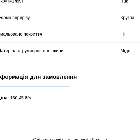
крутка жил
Так
орма перерізу
Кругла
мальоване покриття
Ні
атеріал струмопровідної жили
Мідь
нформація для замовлення
іна:
150,45 ₴/м
Сайт створений на маркетплейсі
Prom.ua