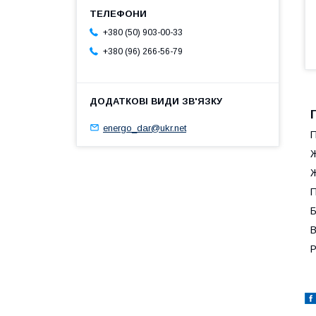
+380 (50) 903-00-33
+380 (96) 266-56-79
energo_dar@ukr.net
П
Ж
П
Б
В
Р