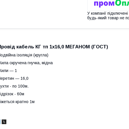
У компанії підключені
будь-який товар не п
Провід кабель КГ тп 1х16,0 МЕГАНОМ (ГОСТ)
одвійна ізоляція (кругла)
ила скручена гнучка, мідна
Жили ― 1
еретин ― 16,0
ухти - по 100м.
ідрізок - 60м
іжеться кратно 1м