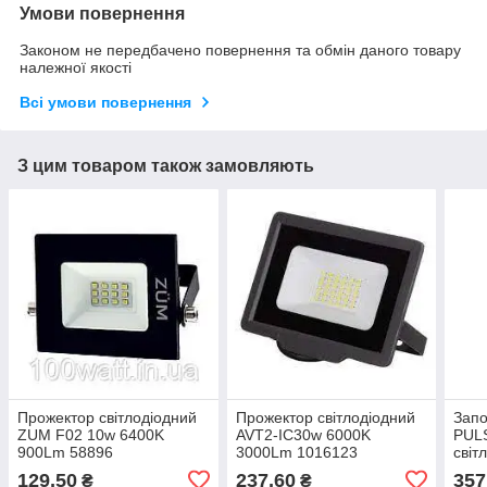
Умови повернення
Законом не передбачено повернення та обмін даного товару
належної якості
Всі умови повернення
З цим товаром також замовляють
Прожектор світлодіодний
Прожектор світлодіодний
Запо
ZUM F02 10w 6400K
AVT2-IC30w 6000K
PULS
900Lm 58896
3000Lm 1016123
світ
світ
129,50
237,60
357
₴
₴
409