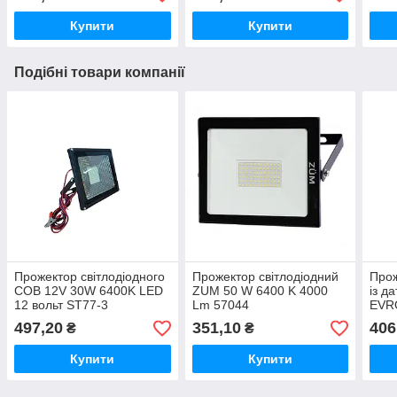
Купити
Купити
Подібні товари компанії
Прожектор світлодіодного
Прожектор світлодіодний
Прож
COB 12V 30W 6400K LED
ZUM 50 W 6400 K 4000
із д
12 вольт ST77-3
Lm 57044
EVR
10 W
497,20
351,10
406
₴
₴
Купити
Купити