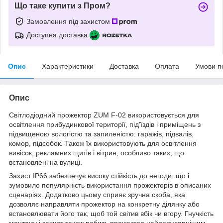
Що таке купити з Пром?
Замовлення під захистом
Доступна доставка
Опис
Характеристики
Доставка
Оплата
Умови п
Опис
Світлодіодний прожектор ZUM F-02 використовується для
освітлення прибудинкової території, під'їздів і приміщень з
підвищеною вологістю та запиленістю: гаражів, підвалів,
комор, підсобок. Також їх використовують для освітлення
вивісок, рекламних щитів і вітрин, особливо таких, що
встановлені на вулиці.
Захист IP66 забезпечує високу стійкість до негоди, що і
зумовило популярність використання прожекторів в описаних
сценаріях. Додатково цьому сприяє зручна скоба, яка
дозволяє направляти прожектор на конкретну ділянку або
встановлювати його так, щоб той світив вбік чи вгору. Гнучкість
монтажу і захист також робить прожектор найпопулярнішим