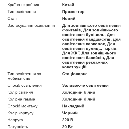
Країна виробник
Китай
Тип освітлення
Прожектор
Стан
Новий
Застосування освітлення
Для зовнішнього освітлення
фонтанів, Для зовнішнього
освітлення будівель, Для
освітлення ландшафтів, Для
освітлення парковок, Для
освітлення вулиць, парків,
Для ЖКГ, Для зовнішнього
освітлення басейнів, Для
освітлення рекламних
конструкцій
Тип освітлення за
Стаціонарне
мобільністю
Спосіб освітлення
Заливаюче освітлення
Колір світіння
Холодний білий
Колірна гамма
Холодний білий
Спосіб монтажу
Накладний
Колір корпусу
Чорний
Напруга
220 В
Потужність
20 Вт