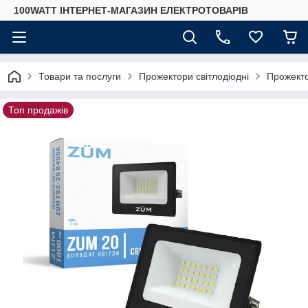
100WATT ІНТЕРНЕТ-МАГАЗИН ЕЛЕКТРОТОВАРІВ
Товари та послуги
Прожектори світлодіодні
Прожекто
Топ продажів