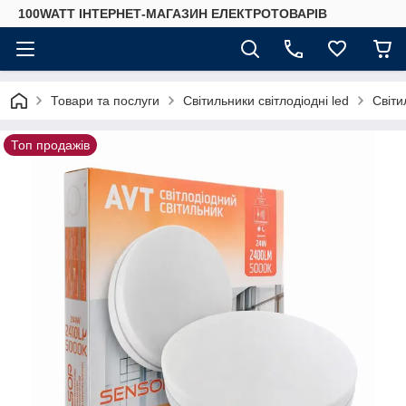
100WATT ІНТЕРНЕТ-МАГАЗИН ЕЛЕКТРОТОВАРІВ
Товари та послуги
Світильники світлодіодні led
Світи
Топ продажів