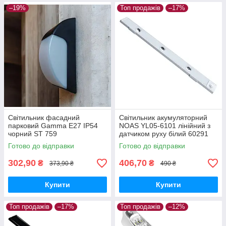
–19%
Топ продажів
–17%
Світильник фасадний
Світильник акумуляторний
парковий Gamma E27 IP54
NOAS YL05-6101 лінійний з
чорний ST 759
датчиком руху білий 60291
Готово до відправки
Готово до відправки
302,90
406,70
₴
₴
373,90 ₴
490 ₴
Купити
Купити
Топ продажів
–17%
Топ продажів
–12%