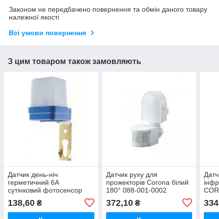
Законом не передбачено повернення та обмін даного товару
належної якості
Всі умови повернення
З цим товаром також замовляють
Датчик день-ніч
Датчик руху для
Датч
герметичний 6А
прожекторів Corona білий
інфр
сутінковий фотосенсор
180° 088-001-0002
СORS
089-001-0001
000
138,60
372,10
334
₴
₴