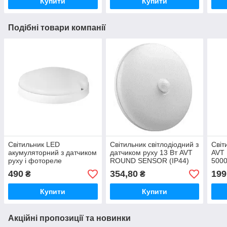
Купити
Купити
Подібні товари компанії
Світильник LED
Світильник світлодіодний з
Світ
акумуляторний з датчиком
датчиком руху 13 Вт AVT
AVT
руху і фотореле
ROUND SENSOR (IP44)
5000
Євросвітло CLB-01 круг
124/1
Whit
490
354,80
199
₴
₴
IP65 10Вт 6400K 59869
Купити
Купити
Акційні пропозиції та новинки