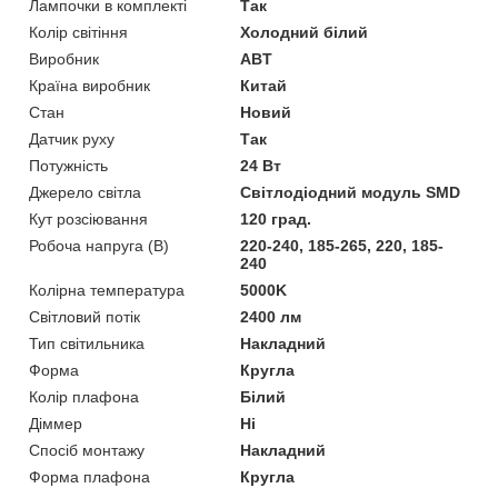
Лампочки в комплекті
Так
Колір світіння
Холодний білий
Виробник
ABT
Країна виробник
Китай
Стан
Новий
Датчик руху
Так
Потужність
24 Вт
Джерело світла
Світлодіодний модуль SMD
Кут розсіювання
120 град.
Робоча напруга (В)
220-240, 185-265, 220, 185-
240
Колірна температура
5000K
Світловий потік
2400 лм
Тип світильника
Накладний
Форма
Кругла
Колір плафона
Білий
Діммер
Ні
Спосіб монтажу
Накладний
Форма плафона
Кругла